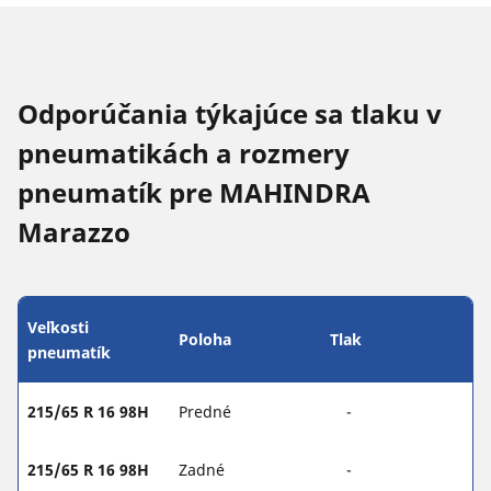
Odporúčania týkajúce sa tlaku v
pneumatikách a rozmery
pneumatík pre MAHINDRA
Marazzo
Veľkosti
Poloha
Tlak
pneumatík
215/65 R 16 98H
Predné
-
215/65 R 16 98H
Zadné
-