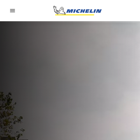
Go to page content
Go to page navigation