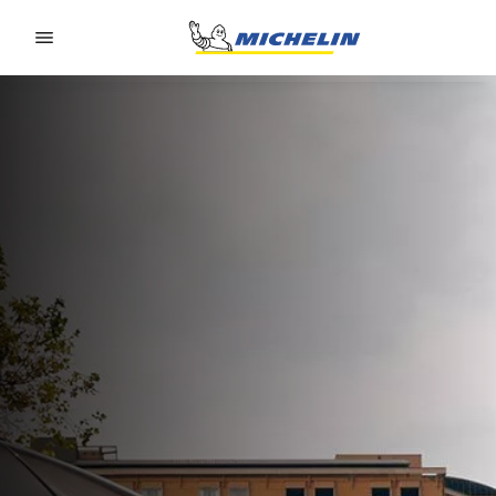
Go to page content
Go to page navigation