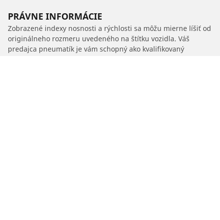
PRÁVNE INFORMÁCIE
Zobrazené indexy nosnosti a rýchlosti sa môžu mierne líšiť od
originálneho rozmeru uvedeného na štítku vozidla. Váš
predajca pneumatík je vám schopný ako kvalifikovaný
odborník poradiť:
1. Informuje vás, ak sa index nosnosti alebo rýchlosti nových
pneumatík líši od originálnych pneumatík.
2. Stanoví, či je potrebné upraviť tlak hustenia pre ponúknutý
alternatívny rozmer.
/
Xuv700
XUV700 AX5