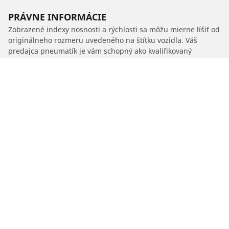
PRÁVNE INFORMÁCIE
Zobrazené indexy nosnosti a rýchlosti sa môžu mierne líšiť od
originálneho rozmeru uvedeného na štítku vozidla. Váš
predajca pneumatík je vám schopný ako kvalifikovaný
odborník poradiť:
1. Informuje vás, ak sa index nosnosti alebo rýchlosti nových
pneumatík líši od originálnych pneumatík.
2. Stanoví, či je potrebné upraviť tlak hustenia pre ponúknutý
alternatívny rozmer.
/
Xuv700
XUV700 AX7 AT