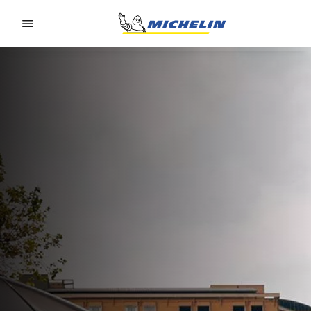
Go to page content
Go to page navigation