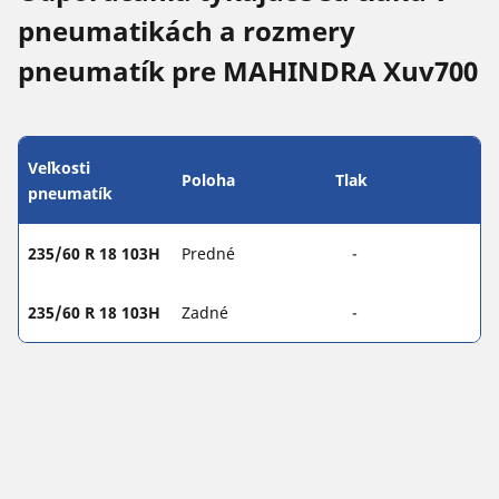
pneumatikách a rozmery
pneumatík pre MAHINDRA Xuv700
Veľkosti
Poloha
Tlak
pneumatík
235/60 R 18 103H
Predné
-
235/60 R 18 103H
Zadné
-