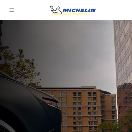
Go to page content
Go to page navigation