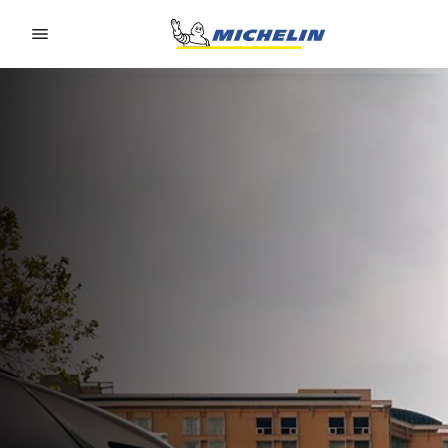
Go to page content
Go to page navigation