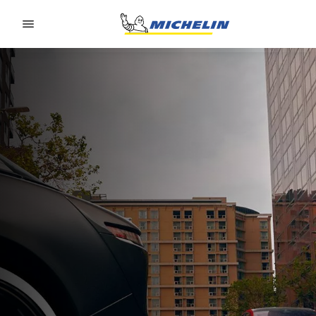
Go to page content
Go to page navigation