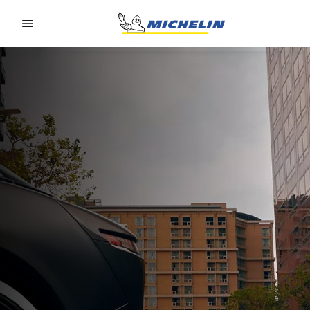
Go to page content
Go to page navigation