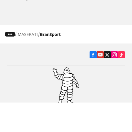
/
MASERATI
GranSport
Pneumatiky pre osobné vozidlá, suv a
dodávky