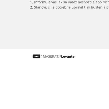
1. Informuje vás, ak sa index nosnosti alebo rýc
2. Stanoví, či je potrebné upraviť tlak hustenia
/
MASERATI
Levante
Pneumatiky pre osobné vozidlá,
suv a dodávky
Nájdite si ideálnu pneumatiku
Prehliadajte podľa značiek áut