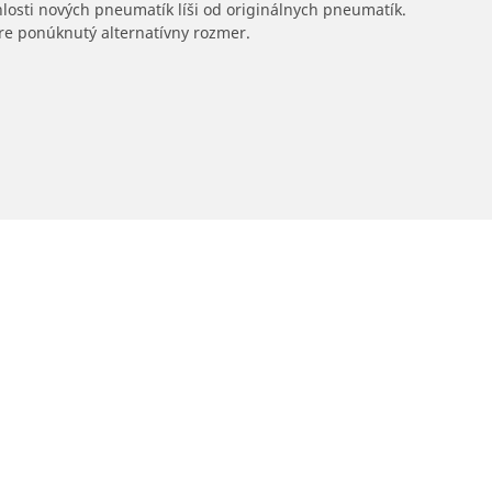
hlosti nových pneumatík líši od originálnych pneumatík.
 pre ponúknutý alternatívny rozmer.
Predajcov
Vaša konfigurácia
Vyhľadať predajcov pneumatík pre autá