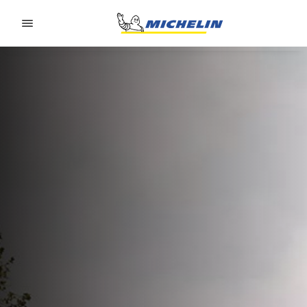
Go to page content
Go to page navigation