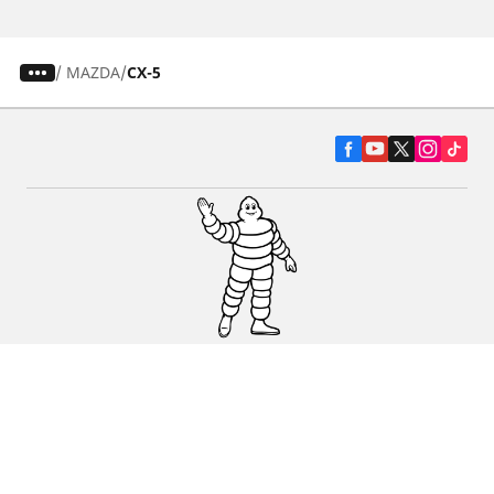
/
MAZDA
CX-5
Pneumatiky pre osobné vozidlá, suv a
dodávky
Predajcov