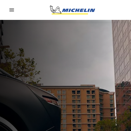
Go to page content
Go to page navigation