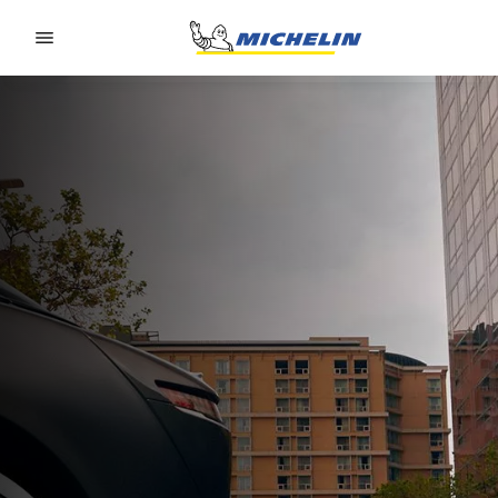
Go to page content
Go to page navigation