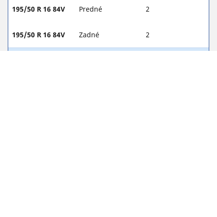
195/50 R 16 84V
Predné
2
195/50 R 16 84V
Zadné
2
205/45 R 17 84W
Predné
2
205/45 R 17 84W
Zadné
2
PRÁVNE INFORMÁCIE
Zobrazené indexy nosnosti a rýchlosti sa môžu mierne líšiť od
originálneho rozmeru uvedeného na štítku vozidla. Váš
predajca pneumatík je vám schopný ako kvalifikovaný