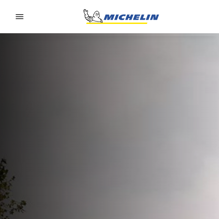
Go to page content
Go to page navigation