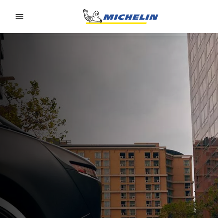
Go to page content
Go to page navigation