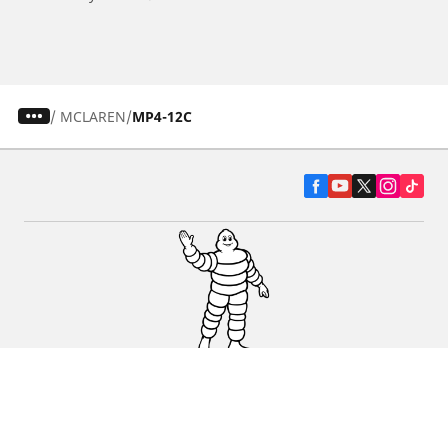
/
MCLAREN
MP4-12C
Pneumatiky pre osobné vozidlá, suv a
dodávky