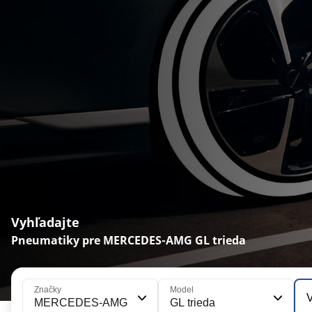
Vyhľadajte
Pneumatiky pre MERCEDES-AMG GL trieda
Značky
Model
V
MERCEDES-AMG
GL trieda