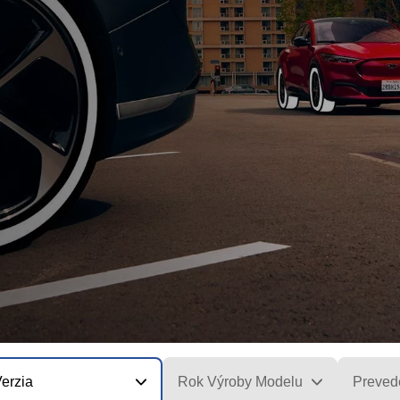
erzia
Rok Výroby Modelu
Preved