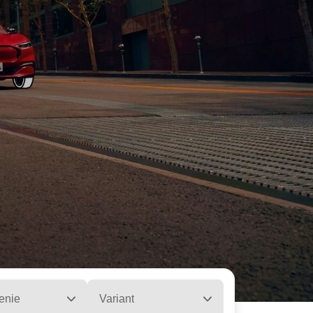
enie
Variant