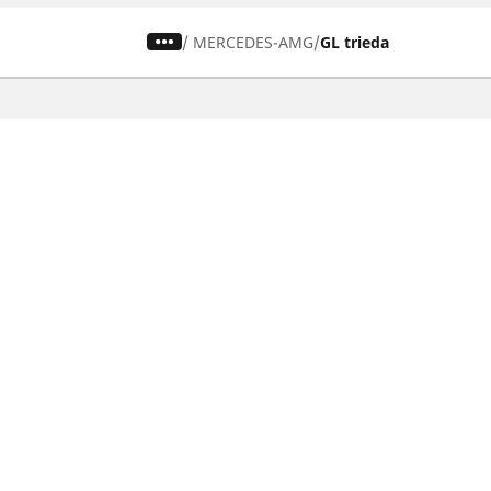
/
MERCEDES-AMG
GL trieda
Pneumatiky pre osobné vozidlá,
suv a dodávky
Nájdite si ideálnu pneumatiku
Prehliadajte podľa značiek áut
Prehliadajte podľa typu vozidla
Prehliadajte podľa produktového radu
Prehliadajte podľa sezóny
Prehliadajte podľa rozmeru pneumatiky
Ochrana údajov
Politika cookies
ZÁkonné u