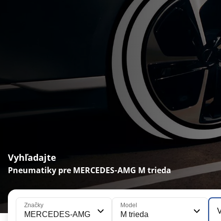
Vyhľadajte
Pneumatiky pre MERCEDES-AMG M trieda
Značky
Model
V
MERCEDES-AMG
M trieda