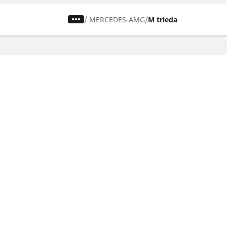
/
MERCEDES-AMG
M trieda
Pneumatiky pre osobné vozidlá,
suv a dodávky
Nájdite si ideálnu pneumatiku
Prehliadajte podľa značiek áut
Prehliadajte podľa typu vozidla
Prehliadajte podľa produktového radu
Prehliadajte podľa sezóny
Prehliadajte podľa rozmeru pneumatiky
Ochrana údajov
Politika cookies
ZÁkonné u