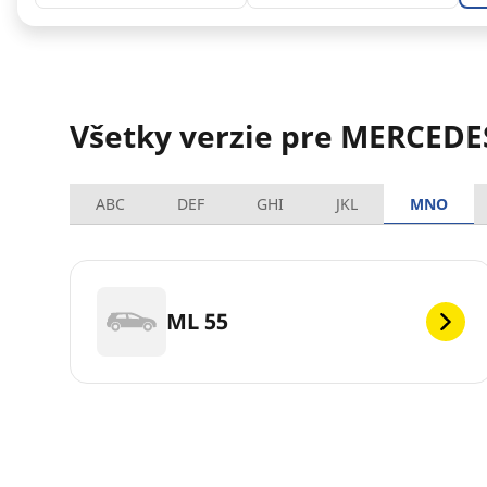
Všetky verzie pre MERCEDE
ABC
DEF
GHI
JKL
MNO
ML 55