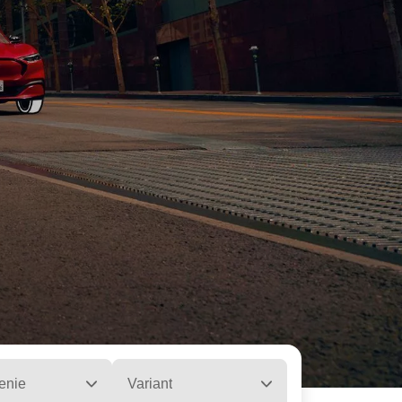
enie
Variant