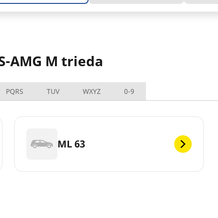
S-AMG M trieda
PQRS
TUV
WXYZ
0-9
ML 63