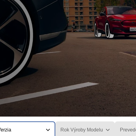
erzia
Rok Výroby Modelu
Preved