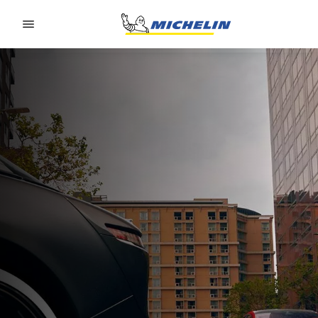
Go to page content
Go to page navigation