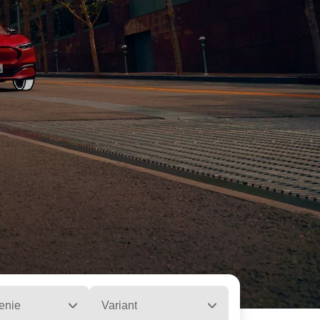
enie
Variant