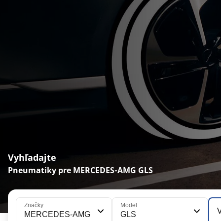
Vyhľadajte
Pneumatiky pre MERCEDES-AMG GLS
Značky
Model
V
MERCEDES-AMG
GLS