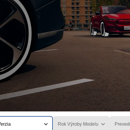
erzia
Rok Výroby Modelu
Preved