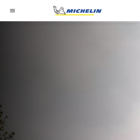
Go to page content
Go to page navigation