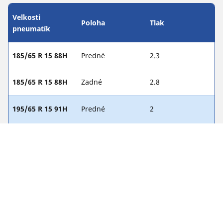
Veľkosti
Poloha
Tlak
pneumatík
185/65 R 15 88H
Predné
2.3
185/65 R 15 88H
Zadné
2.8
195/65 R 15 91H
Predné
2
195/65 R 15 91H
Zadné
2
205/60 R 15 91H
Predné
2.3
205/60 R 15 91H
Zadné
3