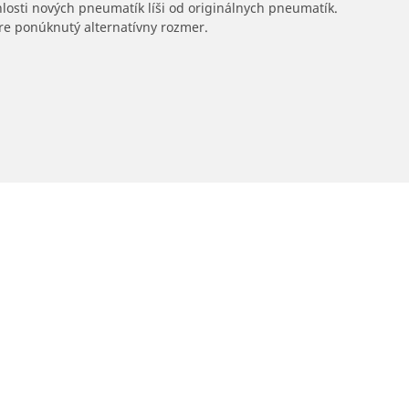
hlosti nových pneumatík líši od originálnych pneumatík.
 pre ponúknutý alternatívny rozmer.
Predajcov
Vaša konfigurácia
Vyhľadať predajcov pneumatík pre autá