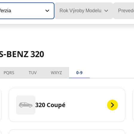
erzia
Rok Výroby Modelu
Preved
S-BENZ 320
PQRS
TUV
WXYZ
0-9
320 Coupé