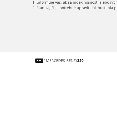
1. Informuje vás, ak sa index nosnosti alebo rýc
2. Stanoví, či je potrebné upraviť tlak hustenia
/
MERCEDES-BENZ
320
Pneumatiky pre osobné vozidlá,
suv a dodávky
Nájdite si ideálnu pneumatiku
Prehliadajte podľa značiek áut