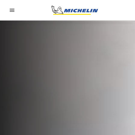
Go to page content
Go to page navigation