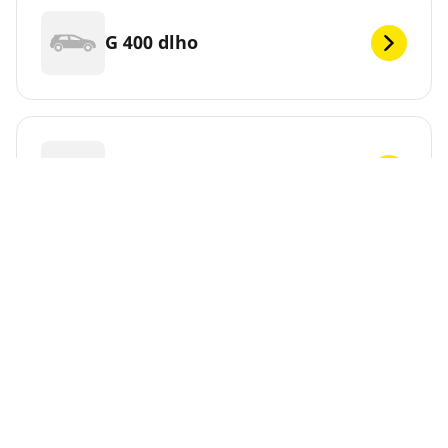
G 400 dlho
G 400 krátky
G 450 d
G 500