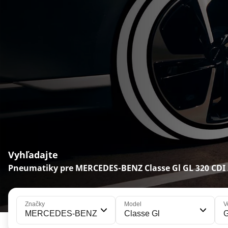
Vyhľadajte
Pneumatiky pre MERCEDES-BENZ Classe Gl GL 320 CDI
Značky
Model
V
MERCEDES-BENZ
Classe Gl
G