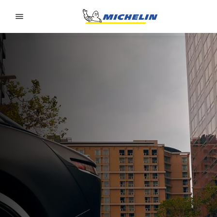
Go to page content
Go to page navigation