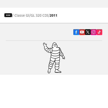
/
Classe Gl
GL 320 CDI
2011
Pneumatiky pre osobné vozidlá, suv a
dodávky
Predajcov