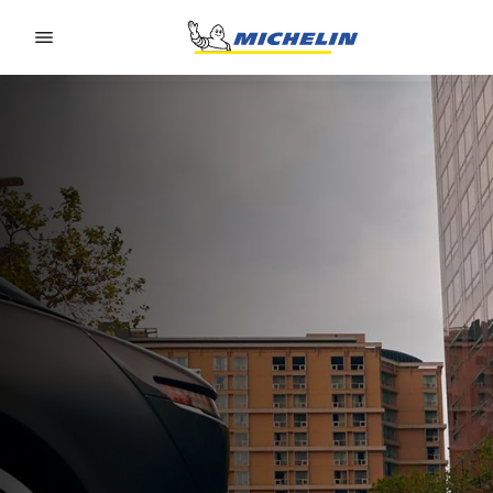
Go to page content
Go to page navigation