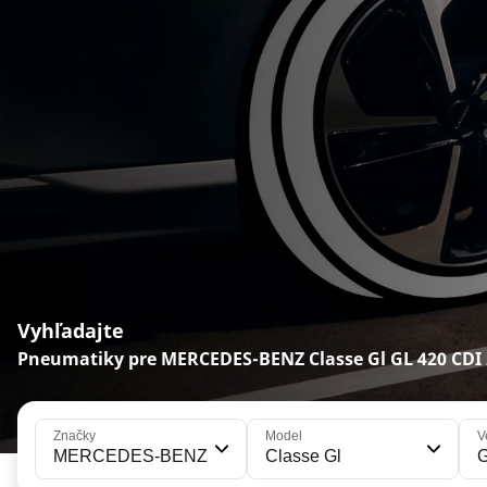
Vyhľadajte
Pneumatiky pre MERCEDES-BENZ Classe Gl GL 420 CDI
Značky
Model
V
MERCEDES-BENZ
Classe Gl
G