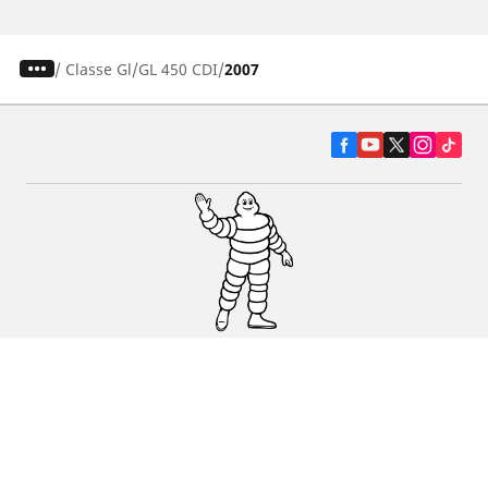
/
Classe Gl
GL 450 CDI
2007
Pneumatiky pre osobné vozidlá, suv a
dodávky
Predajcov