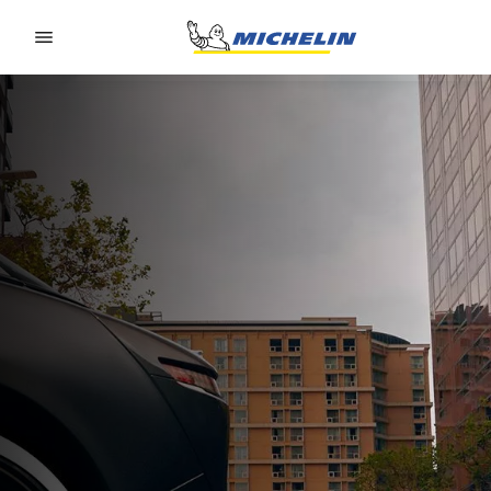
Go to page content
Go to page navigation