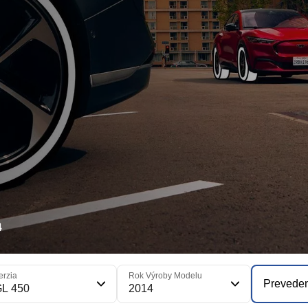
4
erzia
Rok Výroby Modelu
Prevede
GL 450
2014