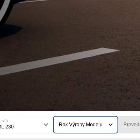
erzia
Rok Výroby Modelu
Preved
ML 230