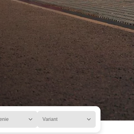
enie
Variant