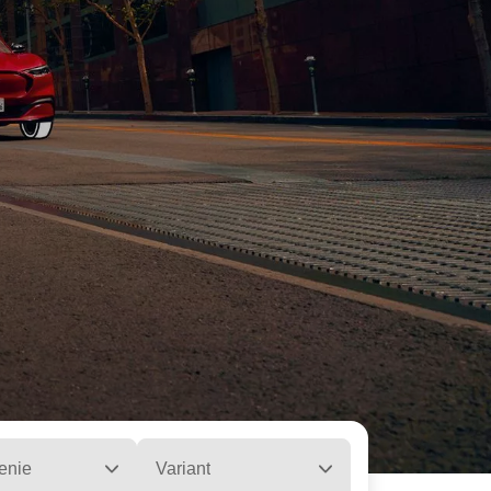
enie
Variant