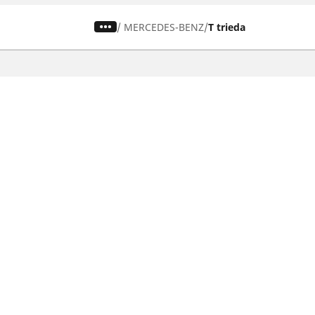
/
MERCEDES-BENZ
T trieda
Pneumatiky pre osobné vozidlá,
suv a dodávky
Nájdite si ideálnu pneumatiku
Prehliadajte podľa značiek áut
Prehliadajte podľa typu vozidla
Prehliadajte podľa produktového radu
Prehliadajte podľa sezóny
Prehliadajte podľa rozmeru pneumatiky
Ochrana údajov
Politika cookies
ZÁkonné u