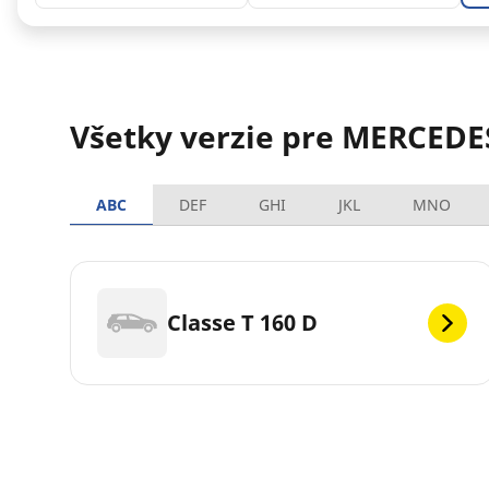
Všetky verzie pre MERCEDE
ABC
DEF
GHI
JKL
MNO
Classe T 160 D