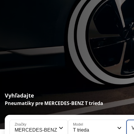
Vyhľadajte
Pneumatiky pre MERCEDES-BENZ T trieda
Značky
Model
V
MERCEDES-BENZ
T trieda