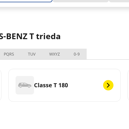
S-BENZ T trieda
PQRS
TUV
WXYZ
0-9
Classe T 180