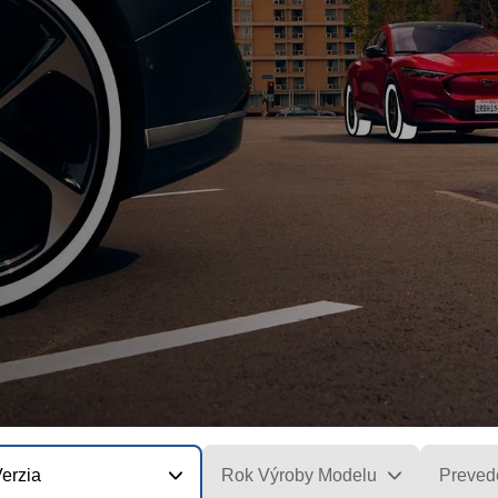
erzia
Rok Výroby Modelu
Preved