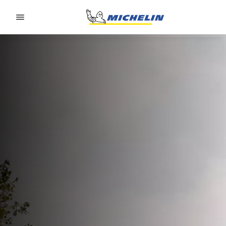
Go to page content
Go to page navigation