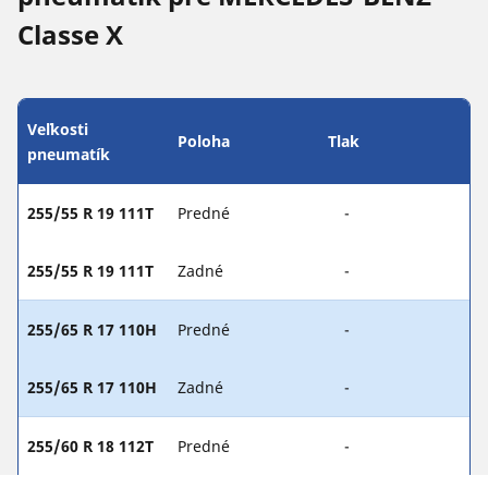
Classe X
Veľkosti
Poloha
Tlak
pneumatík
255/55 R 19 111T
Predné
-
255/55 R 19 111T
Zadné
-
255/65 R 17 110H
Predné
-
255/65 R 17 110H
Zadné
-
255/60 R 18 112T
Predné
-