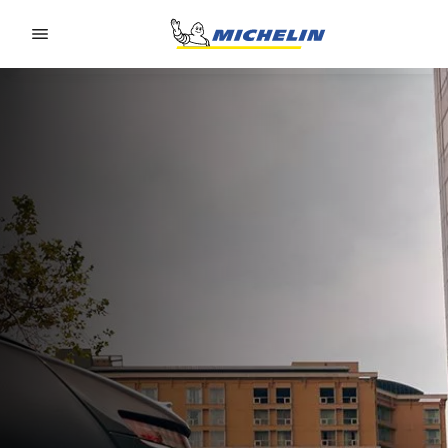
Go to page content
Go to page navigation