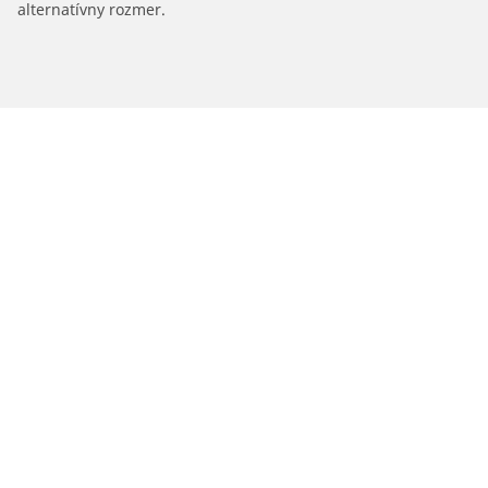
alternatívny rozmer.
/
MERCEDES-BENZ
CLE
Pneumatiky pre osobné vozidlá, suv a
dodávky