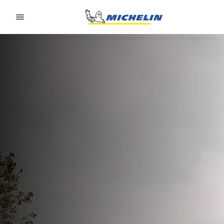
Go to page content
Go to page navigation