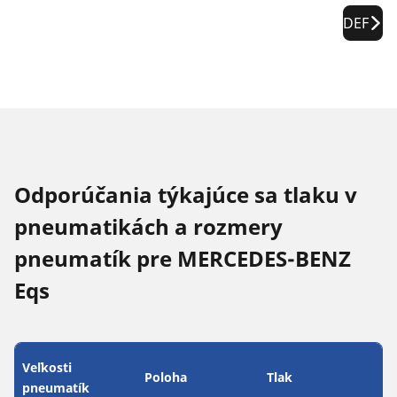
DEF
Odporúčania týkajúce sa tlaku v
pneumatikách a rozmery
pneumatík pre MERCEDES-BENZ
Eqs
Veľkosti
Poloha
Tlak
pneumatík