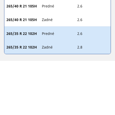
265/40 R 21 105H
Predné
2.6
265/40 R 21 105H
Zadné
2.6
265/35 R 22 102H
Predné
2.6
265/35 R 22 102H
Zadné
2.8
PRÁVNE INFORMÁCIE
Zobrazené indexy nosnosti a rýchlosti sa môžu mierne líšiť od
originálneho rozmeru uvedeného na štítku vozidla. Váš