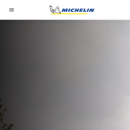
Go to page content
Go to page navigation