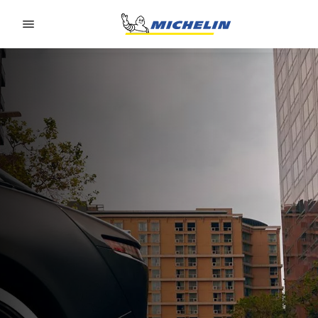
Go to page content
Go to page navigation