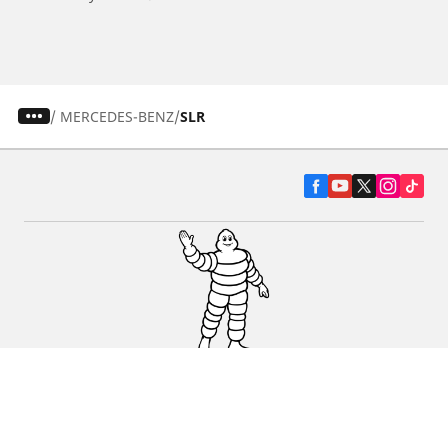
/
MERCEDES-BENZ
SLR
Pneumatiky pre osobné vozidlá, suv a
dodávky