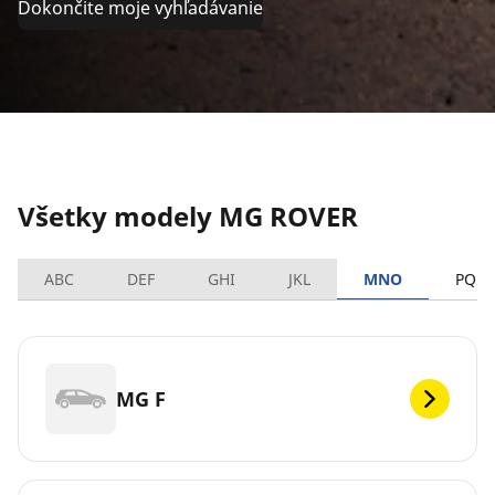
Dokončite moje vyhľadávanie
Všetky modely MG ROVER
ABC
DEF
GHI
JKL
MNO
PQRS
MG F