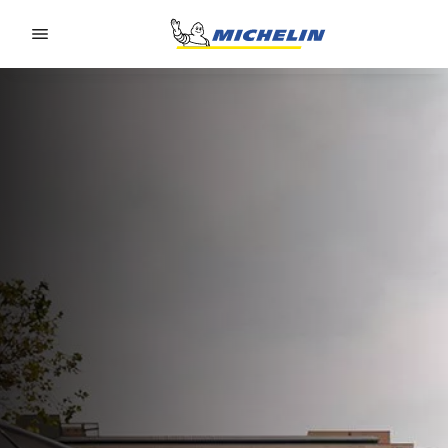
Go to page content
Go to page navigation