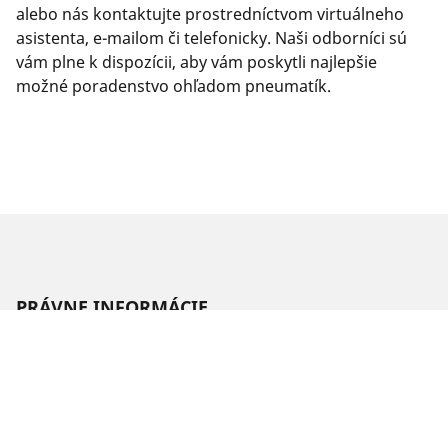
alebo nás kontaktujte prostredníctvom virtuálneho
asistenta, e-mailom či telefonicky. Naši odborníci sú
vám plne k dispozícii, aby vám poskytli najlepšie
možné poradenstvo ohľadom pneumatík.
PRÁVNE INFORMÁCIE
Zobrazené indexy nosnosti a rýchlosti sa môžu mierne líšiť od
originálneho rozmeru uvedeného na štítku vozidla. Váš
predajca pneumatík je vám schopný ako kvalifikovaný
odborník poradiť:
1. Informuje vás, ak sa index nosnosti alebo rýchlosti nových
pneumatík líši od originálnych pneumatík.