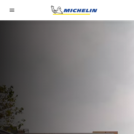
Go to page content
Go to page navigation