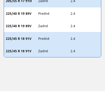
205/55 R 17 91H
Zadné
2.4
225/40 R 19 89V
Predné
2.4
225/40 R 19 89V
Zadné
2.4
225/45 R 18 91V
Predné
2.4
225/45 R 18 91V
Zadné
2.4
PRÁVNE INFORMÁCIE
Zobrazené indexy nosnosti a rýchlosti sa môžu mierne líšiť od