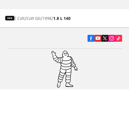
/
Colt
Colt Gti
1998
1.8 L 140
Pneumatiky pre osobné vozidlá, suv a
dodávky
Predajcov