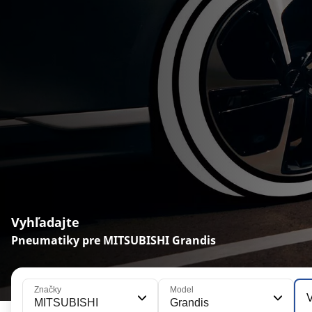
Vyhľadajte
Pneumatiky pre MITSUBISHI Grandis
Značky
Model
V
MITSUBISHI
Grandis