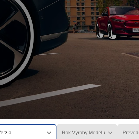
erzia
Rok Výroby Modelu
Preved