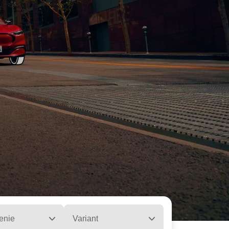
enie
Variant