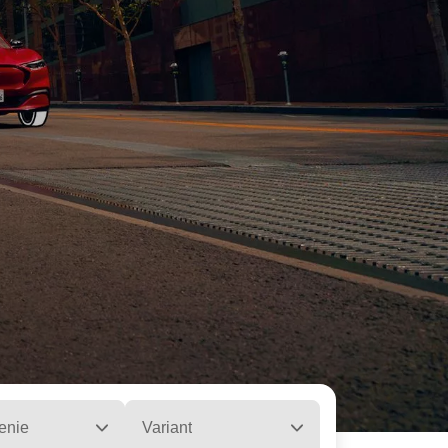
enie
Variant