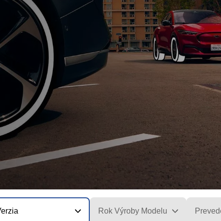
erzia
Rok Výroby Modelu
Preved