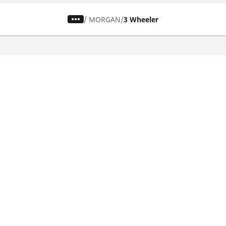
/
MORGAN
3 Wheeler
Pneumatiky pre osobné vozidlá,
suv a dodávky
Nájdite si ideálnu pneumatiku
Prehliadajte podľa značiek áut
Prehliadajte podľa typu vozidla
Prehliadajte podľa produktového radu
Prehliadajte podľa sezóny
Prehliadajte podľa rozmeru pneumatiky
Ochrana údajov
Politika cookies
ZÁkonné u