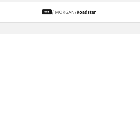
/
MORGAN
Roadster
Pneumatiky pre osobné vozidlá,
suv a dodávky
Nájdite si ideálnu pneumatiku
Prehliadajte podľa značiek áut
Prehliadajte podľa typu vozidla
Prehliadajte podľa produktového radu
Prehliadajte podľa sezóny
Prehliadajte podľa rozmeru pneumatiky
Ochrana údajov
Politika cookies
ZÁkonné u