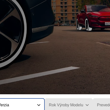
erzia
Rok Výroby Modelu
Preved