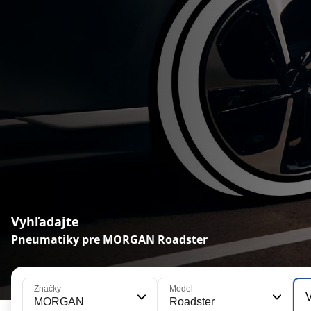
Vyhľadajte
Pneumatiky pre MORGAN Roadster
Značky
Model
V
MORGAN
Roadster