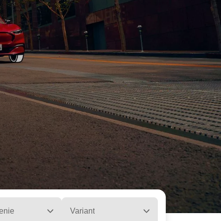
enie
Variant