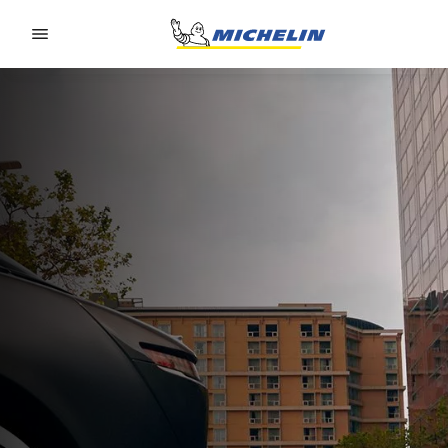
Go to page content
Go to page navigation