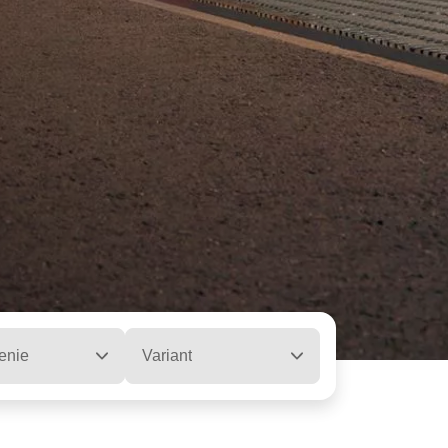
enie
Variant