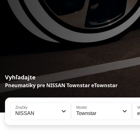
Vyhľadajte
Pneumatiky pre NISSAN Townstar eTownstar
Značky
Model
V
NISSAN
Townstar
e