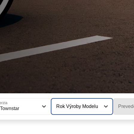
erzia
Rok Výroby Modelu
Preved
Townstar