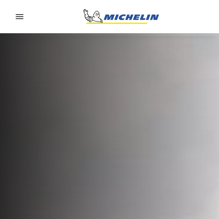
Go to page content
Go to page navigation