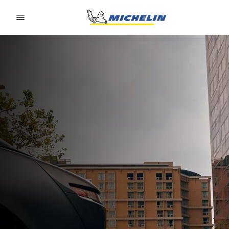
Go to page content
Go to page navigation