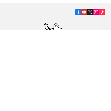
Pneumatiky pre osobné vozidlá, suv a
dodávky
Predajcov
Asistencia