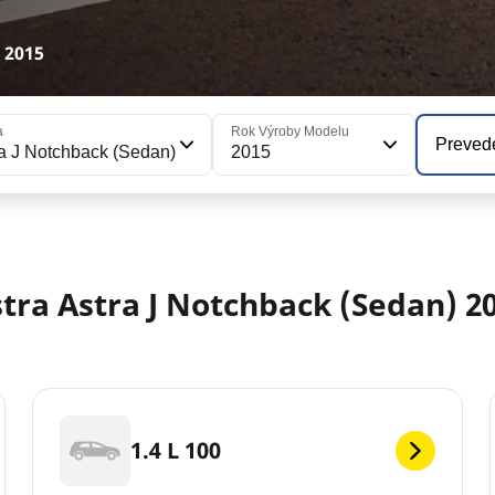
 2015
a
Rok Výroby Modelu
Preved
a J Notchback (Sedan)
2015
tra Astra J Notchback (Sedan) 2
1.4 L 100