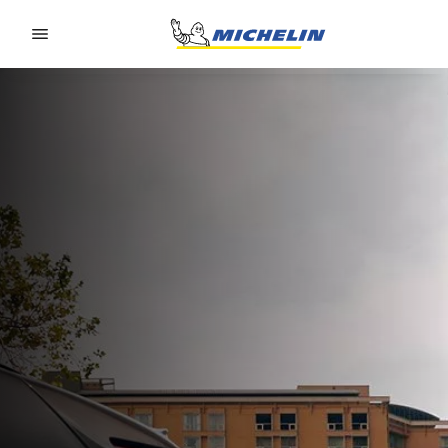
Go to page content
Go to page navigation