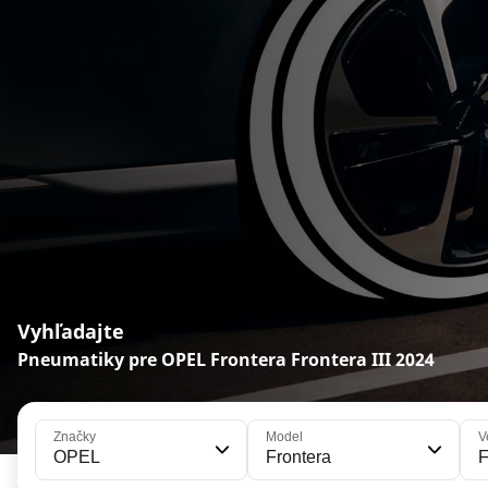
Vyhľadajte
Pneumatiky pre OPEL Frontera Frontera III 2024
Značky
Model
V
OPEL
Frontera
F