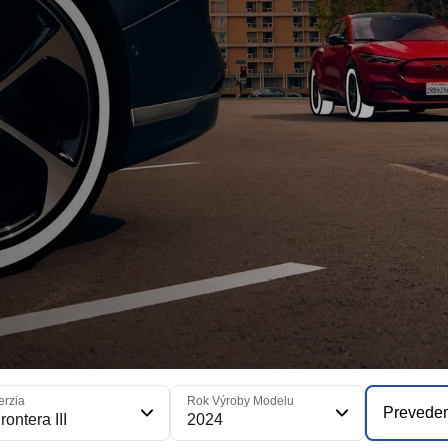
erzia
Rok Výroby Modelu
Prevede
rontera III
2024