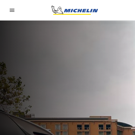
Go to page content
Go to page navigation