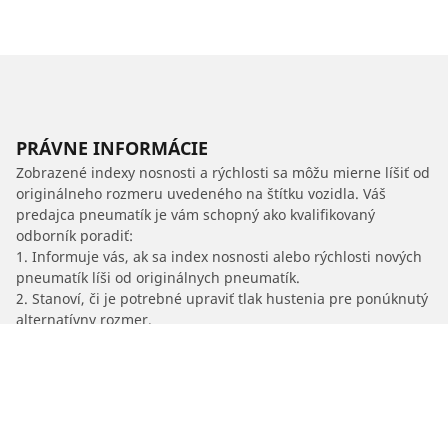
PRÁVNE INFORMÁCIE
Zobrazené indexy nosnosti a rýchlosti sa môžu mierne líšiť od
originálneho rozmeru uvedeného na štítku vozidla. Váš
predajca pneumatík je vám schopný ako kvalifikovaný
odborník poradiť:
1. Informuje vás, ak sa index nosnosti alebo rýchlosti nových
pneumatík líši od originálnych pneumatík.
2. Stanoví, či je potrebné upraviť tlak hustenia pre ponúknutý
alternatívny rozmer.
/
Insignia
Insignia Sport Tourer 4x4
2016
2.0 CDTI 195