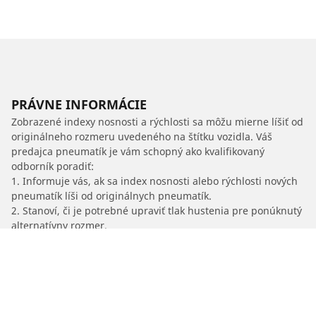
PRÁVNE INFORMÁCIE
Zobrazené indexy nosnosti a rýchlosti sa môžu mierne líšiť od
originálneho rozmeru uvedeného na štítku vozidla. Váš
predajca pneumatík je vám schopný ako kvalifikovaný
odborník poradiť:
1. Informuje vás, ak sa index nosnosti alebo rýchlosti nových
pneumatík líši od originálnych pneumatík.
2. Stanoví, či je potrebné upraviť tlak hustenia pre ponúknutý
alternatívny rozmer.
/
Insignia
Insignia Sport Tourer 4x4
2016
2.0 T 220