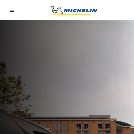
Go to page content
Go to page navigation