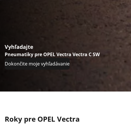
Vyhľadajte
Pneumatiky pre OPEL Vectra Vectra C SW
Dokončite moje vyhľadávanie
Roky pre OPEL Vectra