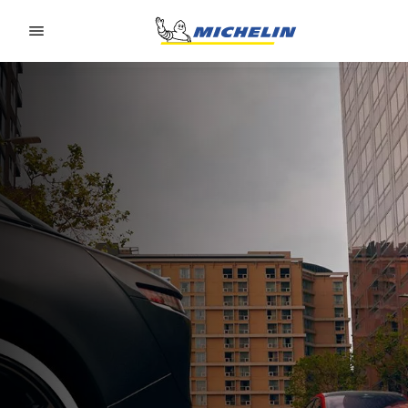
Go to page content
Go to page navigation